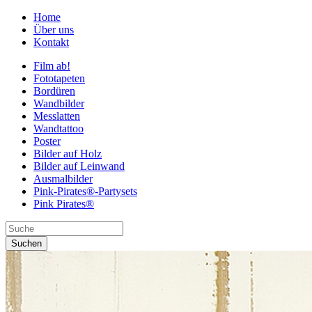
Home
Über uns
Kontakt
Film ab!
Fototapeten
Bordüren
Wandbilder
Messlatten
Wandtattoo
Poster
Bilder auf Holz
Bilder auf Leinwand
Ausmalbilder
Pink-Pirates®-Partysets
Pink Pirates®