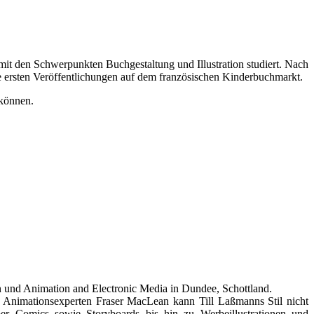
mit den Schwerpunkten Buchgestaltung und Illustration studiert. Nach
ihre ersten Veröffentlichungen auf dem französischen Kinderbuchmarkt.
können.
n und Animation and Electronic Media in Dundee, Schottland.
dem Animationsexperten Fraser MacLean kann Till Laßmanns Stil nicht
ber Comics sowie Storyboards bis hin zu Werbeillustrationen und