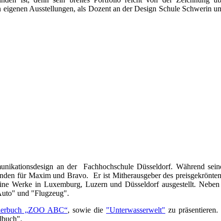
n eigenen Ausstellungen, als Dozent an der Design Schule Schwerin un
munikationsdesign an der Fachhochschule Düsseldorf. Während seine
standen für Maxim und Bravo. Er ist Mitherausgeber des preisgekrön
ine Werke in Luxemburg, Luzern und Düsseldorf ausgestellt. Neb
Auto" und "Flugzeug".
nderbuch „ZOO ABC“
, sowie die
"Unterwasserwelt"
zu präsentieren
lbuch".