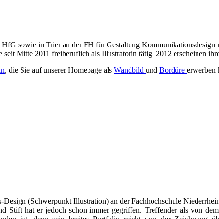
der HfG sowie in Trier an der FH für Gestaltung Kommunikationsdesign 
seit Mitte 2011 freiberuflich als Illustratorin tätig. 2012 erscheinen 
in
, die Sie auf unserer Homepage als
Wandbild
und
Bordüre
erwerben 
-Design (Schwerpunkt Illustration) an der Fachhochschule Niederrhei
el und Stift hat er jedoch schon immer gegriffen. Treffender als von 
nden ist, denn sein breites Portfolio reicht von der Zeichnung ü