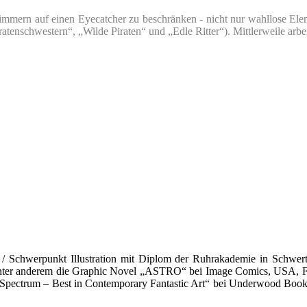
zimmern auf einen Eyecatcher zu beschränken - nicht nur wahllose Ele
iratenschwestern“, „Wilde Piraten“ und „Edle Ritter“). Mittlerweile arbe
chwerpunkt Illustration mit Diplom der Ruhrakademie in Schwerte 1999
 unter anderem die Graphic Novel „ASTRO“ bei Image Comics, USA, Fan
 „Spectrum – Best in Contemporary Fantastic Art“ bei Underwood Book