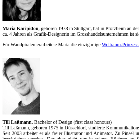
Maria Karipidou
, geboren 1978 in Stuttgart, hat in Pforzheim an 
ca. 4 Jahren als Grafik-Designerin im Grosshandelsunternehmen ist sie 
Für Wandpiraten erarbeitete Maria die einzigartige
Weltraum-Prinzess
Till Laßmann
, Bachelor of Design (first class honours)
Till Laßmann, geboren 1975 in Düsseldorf, studierte Kommunikations
Seit 2003 arbeitet er als freier Illustrator und Animator. Zu Pins
beschrieben werden. Der aber nicht nur in seinen Büchern zu fi