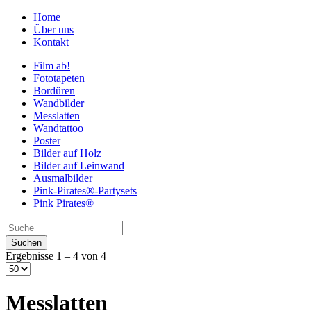
Home
Über uns
Kontakt
Film ab!
Fototapeten
Bordüren
Wandbilder
Messlatten
Wandtattoo
Poster
Bilder auf Holz
Bilder auf Leinwand
Ausmalbilder
Pink-Pirates®-Partysets
Pink Pirates®
Ergebnisse 1 – 4 von 4
Messlatten