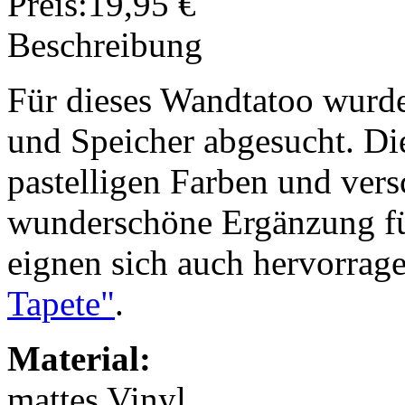
Preis:
19,95 €
Beschreibung
Für dieses Wandtatoo wurd
und Speicher abgesucht. Di
pastelligen Farben und ver
wunderschöne Ergänzung fü
eignen sich auch hervorrag
Tapete"
.
Material:
mattes Vinyl