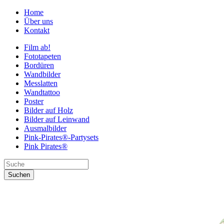
Home
Über uns
Kontakt
Film ab!
Fototapeten
Bordüren
Wandbilder
Messlatten
Wandtattoo
Poster
Bilder auf Holz
Bilder auf Leinwand
Ausmalbilder
Pink-Pirates®-Partysets
Pink Pirates®