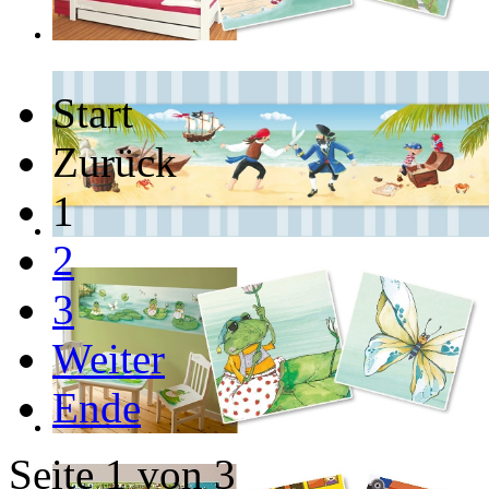
Start
Zurück
1
2
3
Weiter
Ende
Seite 1 von 3