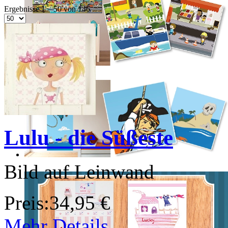
Ergebnisse 1 – 50 von 146
Lulu - die Süßeste
Bild auf Leinwand
Preis:
34,95 €
Mehr Details ...