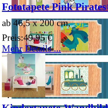
Fototapete Pink Pirate
ab 46,5 x 200 cm,
Preis:
49,95 €
Mehr Details ...
Kindertapete-Wandbild