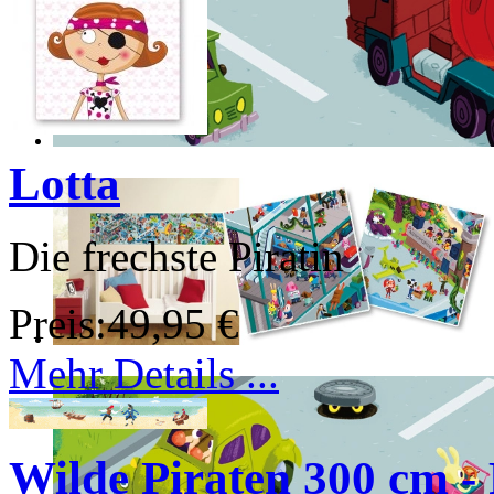
Lotta
Die frechste Piratin
Preis:
49,95 €
Mehr Details ...
Wilde Piraten 300 cm - 