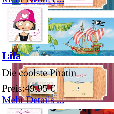
Lila
Die coolste Piratin
Preis:
49,95 €
Mehr Details ...