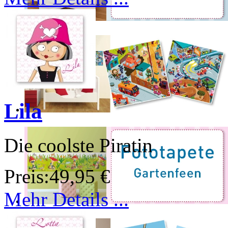
Lila
Die coolste Piratin
Preis:
49,95 €
Mehr Details ...