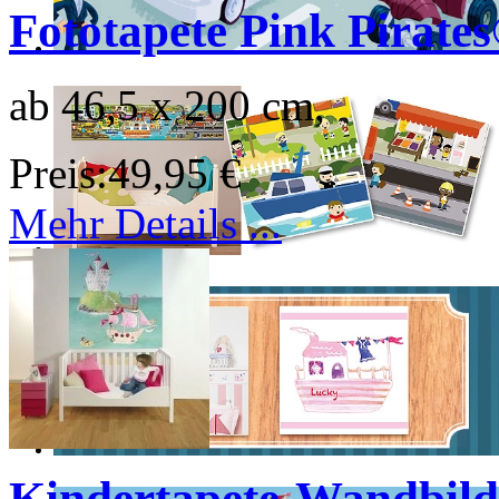
Fototapete Pink Pirate
ab 46,5 x 200 cm,
Preis:
49,95 €
Mehr Details ...
Kindertapete-Wandbild