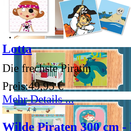
Lotta
Die frechste Piratin
Preis:
49,95 €
Mehr Details ...
Wilde Piraten 300 cm - 