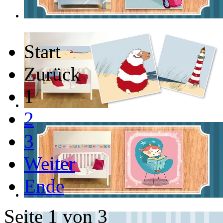
Start
Zurück
1
2
3
Weiter
Ende
Seite 1 von 3