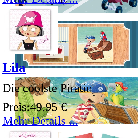
Lila
Die coolste Piratin
Preis:
49,95 €
Mehr Details ...