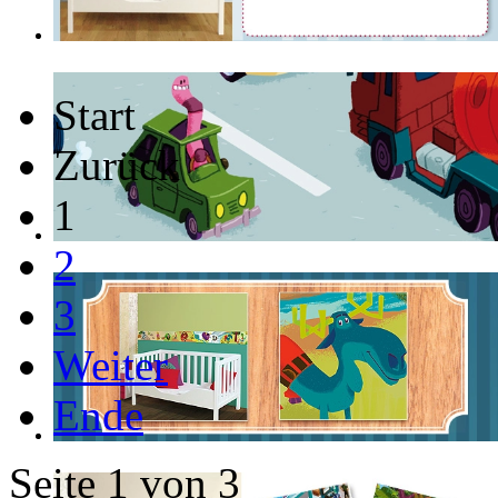
Start
Zurück
1
2
3
Weiter
Ende
Seite 1 von 3