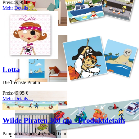
Preis:
49,95 €
Mehr Details ...
Lotta
Die frechste Piratin
Preis:
49,95 €
Mehr Details ...
Wilde Piraten 300 cm - Produktdetails
Panorama-Tapete 46,5 x 300 cm