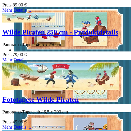
Preis:
89,00 €
Mehr Details ...
Wilde Piraten 250 cm - Produktdetails
Panorama-Tapete 46,5 x 250 cm
Preis:
79,00 €
Mehr Details ...
Fototapete Wilde Piraten
Panorama-Tapete ab 46,5 x 200 cm
Preis:
49,95 €
Mehr Details ...