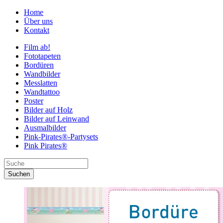
Home
Über uns
Kontakt
Film ab!
Fototapeten
Bordüren
Wandbilder
Messlatten
Wandtattoo
Poster
Bilder auf Holz
Bilder auf Leinwand
Ausmalbilder
Pink-Pirates®-Partysets
Pink Pirates®