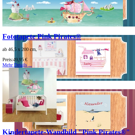
Fototapete Pink Pirates®
ab 46,5 x 200 cm,
Preis:
49,95 €
Mehr Details ...
Kindertapete-Wandbild "Pink Pirates®"