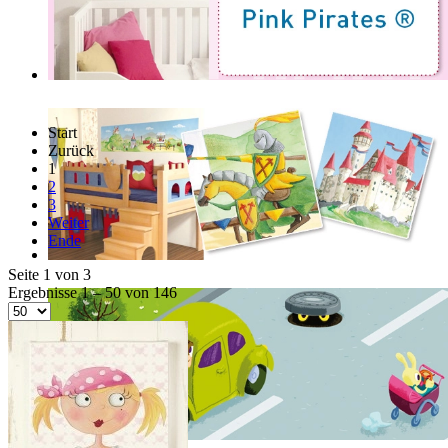
Start
Zurück
1
2
3
Weiter
Ende
Seite 1 von 3
Ergebnisse 1 – 50 von 146