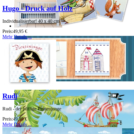
Hugo - Druck auf Holz
Individualisierbar! 40 x 40 cm
Preis:
49,95 €
Mehr Details ...
Rudi
Rudi - der pfiffige Piratenjunge
Preis:
49,95 €
Mehr Details ...