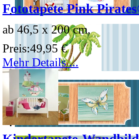
Fototapete Pink Pirate
ab 46,5 x 200 cm,
Preis:
49,95 €
Mehr Details ...
Kindertapete-Wandbild