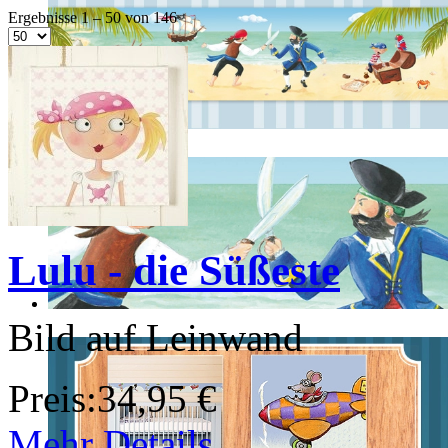
Ergebnisse 1 – 50 von 146
Lulu - die Süßeste
Bild auf Leinwand
Preis:
34,95 €
Mehr Details ...