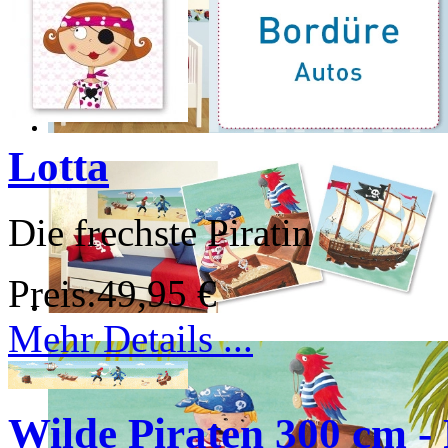
Lotta
Die frechste Piratin
Preis:
49,95 €
Mehr Details ...
Wilde Piraten 300 cm - 