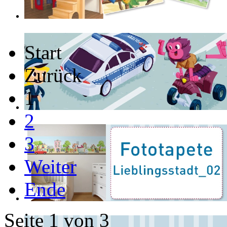
Start
Zurück
1
2
3
Weiter
Ende
Seite 1 von 3