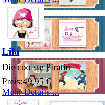
Lila
Die coolste Piratin
Preis:
49,95 €
Mehr Details ...